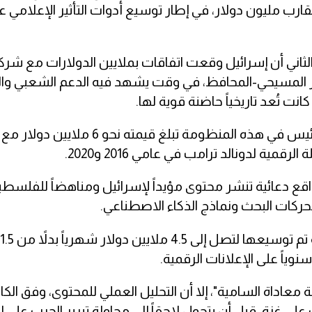
ب مليون دولار، في إطار توسيع أدوات التأثير الإعلامي عل
اني أن إسرائيل وقعت اتفاقات بملايين الدولارات مع شر
ور المسيحي-المحافظ، في وقت يشهد فيه الدعم الشعبي و
نت تُعد تاريخياً حاضنة قوية لها.
ووفق ما أورده الكاتب عومير بن يعقوب، فإن العقد الرئيس في هذه المنظومة تبلغ قيمت
مية لدونالد ترامب في عامي 2016 و2020.
قع دعائية تنشر محتوى مؤيداً لإسرائيل ومناهضاً للفلسطي
حركات البحث ونماذج الذكاء الاصطناعي.
عاداة السامية"، إلا أن التحليل العملي للمحتوى، وفق الكا
 على غزة، قبل أن يتحول لاحقاً إلى محاولة تبرير الحرب على 