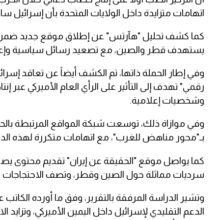
اتهامات متزايدة داخل الولايات المتحدة بأن إسرائيل
كما كشف تحليل "هآرتس" عن إطلاق موقع جديد ضمن الح
يستهدف قطر والصين، مع تصعيد رسائل سياسية وإعلا
وفي إطار الحملة ذاتها، تم الكشف أيضاً عن تعاقد إسرائ
رقمي" تهدف إلى التأثير على الرأي العام الأميركي عبر
وشخصيات إعلامية.
وفي موازاة ذلك، توسعت شبكة المواقع المرتبطة بالح
بـ"محور مناهض للغرب"، مع اتهامات متكررة لهذه الدول 
كما يواصل موقع "الحقيقة عن إيران" تقديم محتوى يصو
سرديات مماثلة حول الصين وقطر، وتصف الاحتجاجات ال
وتشير الدراسة المرفقة بالتقرير، وفق ما أورده الكاتب
الدعم التقليدي لإسرائيل داخل اليمين الأميركي، وتزايد