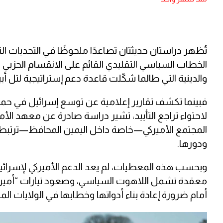
تُظهر دراستان حديثتان تصاعدًا ملحوظًا في التحديات 
الخطاب السياسي التقليدي القائم على الانقسام الحزبي ب
والدينية التي طالما شكّلت قاعدة دعم إستراتيجية لتل أب
فبينما تكشف تقارير إعلامية عن توسع إسرائيل في حمل
المجتمع الأميركي—خاصة داخل اليمين المحافظ—ترتبط بتغ
ودورها.
وبحسب هذه المعطيات، لم يعد الدعم الأميركي لإسرائيل
معقدة تشمل اللاهوت السياسي، وصعود تيارات “أميركا أول
أمام ضرورة إعادة بناء أدواتها وخطابها في الولايات الم