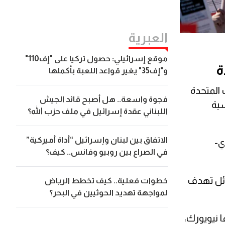
العبریة
موقع إسرائيلي: حصول تركيا على "إف110"
ة
و"إف35" يغير قواعد اللعبة بأكملها
 المتحدة
فجوة واسعة.. هل أصبح قائد الجيش
سية
اللبناني عقدة إسرائيل في ملف حزب الله؟
الاتفاق بين لبنان وإسرائيل “أداة أميركية”
وري-
في الصراع بين روبيو وفانس.. كيف؟
ائل تهدف
خطوات فعلية.. كيف تخطط الرياض
لمواجهة تهديد الحوثيين في البحر؟
ا نيويورك،