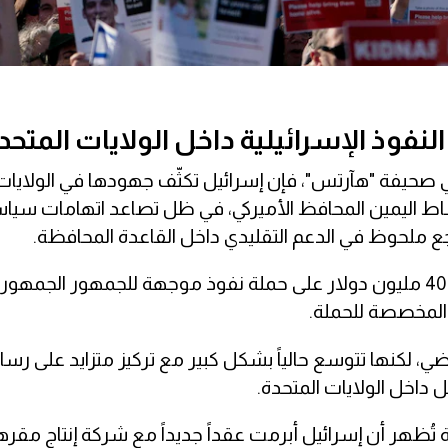
نفوذ الإسرائيلية داخل الولايات المتحد
 صحيفة "هآرتس"، فإن إسرائيل تكثّف جهودها في الولايات
ساط اليمين المحافظ الأميركي، في ظل تصاعد اتهامات سيا
اجع ملحوظ في الدعم التقليدي داخل القاعدة المحافظة.
وكشف التقرير أن الحكومة الإسرائيلية ستنفق أكثر من 40 مليون دولار على حملة نفوذ موجهة للجمهور الجمه
 المخصصة للحملة.
ضي، لكنها تتوسع حالياً بشكل كبير مع تركيز متزايد على رس
ل داخل الولايات المتحدة.
ية تُظهر أن إسرائيل أبرمت عقداً جديداً مع شركة إنتاج مقره