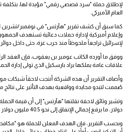
لإطلاق حملة "سرد قصصي رقمي" مؤيدة لها، بتكلفة تقار
العام الأميركي.
كما سبق أن كشف تقرير "هآرتس" في نوفمبر/تشرين الث
وإعلام أميركية لإدارة حملات دعائية تستهدف الجمه
لإسرائيل تراجعاً ملحوظاً منذ حرب غزة، حتى داخل دوائر كا
علاقات عامة يملكها براد بارسكيل الذي تولى إدارة الحملة الرق
وأضاف التقرير أن هذه الشركة أنتجت لاحقاً شبكات موا
صُممت لتبدو محايدة وواقعية بهدف التأثير على نتائج م
دولار، ما يرفع إجمالي الإنفاق إلى نحو 40.5 مليون دولار سنوياً على الإعلانات الرقمية.
وبحسب التقرير، فإن الهدف المعلن للحملة هو "مكافحة م
أن التركيز انصب أولاً على إنتاج خطاب دعائي خلال الحرب