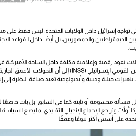
التي تواجه إسرائيل داخل الولايات المتحدة، ليس فقط على 
ين الديمقراطيين والجمهوريين، بل أيضًا داخل القواعد الاجت
يب.
ات نفوذ رقمية وإعلامية مكلفة داخل الساحة الأميركية في
لاحتواء تراجع التأييد، تشير دراسة صادرة عن معهد الأمن القومي الإسرائيلي (INSS) إلى أن التحولات الأع
يرات جيلية ودينية وأيديولوجية تعيد صياغة النظرة إلى إ
 مسألة محسومة أو ثابتة كما في السابق، بل بات خاضعًا ل
اً”، وتراجع الإجماع الإنجيلي التقليدي، ما يضع السياسة ال
تحدة على أسس أكثر تنوعًا وعمقًا.