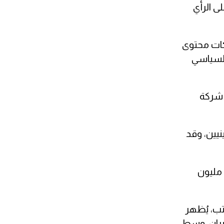
ى الرأي
كات محتوى
السياسي
ه نحو 6 ملايين دولار مع شركة
نيين، وقد
وتشير وثائق لاحقة نقلتها "هآرتس" إلى أن قيمة الحملة تم توسيعها لتصل إلى 4.5 ملايين دولار شهرياً بدلاً من 1.5 مليون
تب، يُظهر
إيران، وسط