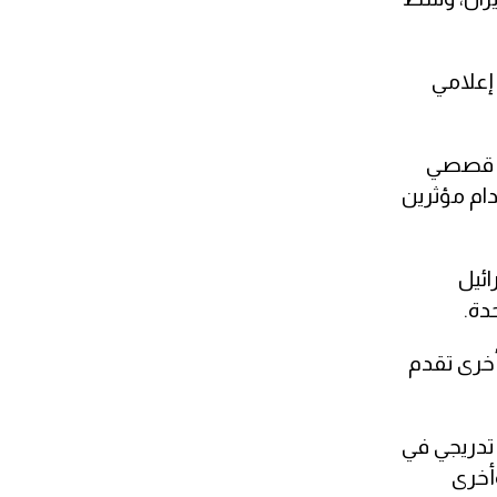
إعلامي
رد قصصي
دام مؤثرين
ائيل
دة.
أخرى تقدم
 تدريجي في
وأخرى