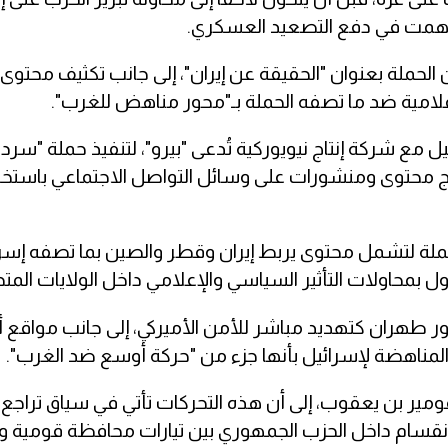
 ساهمت في دفع التصعيد العسكري.
ملة بعنوان "الحقيقة عن إيران"، إلى جانب تكثيف محتوى 
مية ضد ما تصفه الحملة بـ"محور مناهض للغرب".
يل مع شركة إنتاج نيويوركية تُدعى "بيرو"، لتنفيذ حملة "س
 إنتاج محتوى ومنشورات على وسائل التواصل الاجتماعي باستخ
ملة لتشمل محتوى يربط إيران وقطر والصين بما تصفه إسر
بمحاولات التأثير السياسي والإعلامي داخل الولايات المتح
ر طهران كتهديد مباشر للأمن الأميركي، إلى جانب مواقع 
مناهضة لإسرائيل بأنها جزء من "حركة أوسع ضد الغرب".
 عومير بن يعقوب، إلى أن هذه التحركات تأتي في سياق تراجع
 الانقسام داخل الحزب الجمهوري بين تيارات محافظة قومية 