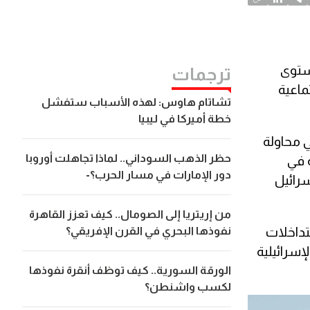
مستوى
ترجمات
ماعية
تشاتام هاوس: لهذه الأسباب ستفشل
خطة أميركا في ليبيا
 محاولة
حظر الذهب السوداني.. لماذا تجاهلت أوروبا
مق الجارية في
دور الإمارات في مسار الحرب؟-
سرائيل
من إريتريا إلى الصومال.. كيف تعزز القاهرة
نفوذها البحري في القرن الإفريقي؟
تداخلات
إسرائيلية
الورقة السورية.. كيف توظف أنقرة نفوذها
لكسب واشنطن؟