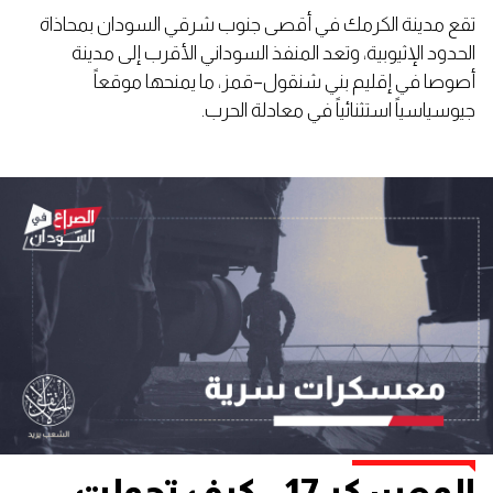
تقع مدينة الكرمك في أقصى جنوب شرقي السودان بمحاذاة
الحدود الإثيوبية، وتعد المنفذ السوداني الأقرب إلى مدينة
أصوصا في إقليم بني شنقول–قمز، ما يمنحها موقعاً
جيوسياسياً استثنائياً في معادلة الحرب.
المعسكر 17.. كيف تحولت