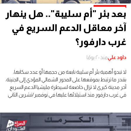
بعد بئر "أم سليبة".. هل ينهار
آخر معاقل الدعم السريع في
غرب دارفور؟
داود علي
منذ ٢٠ يومًا
لا تبدو أهمية بئر أم سليبة نابعة من حجمها أو عدد سكانها،
بقدر ما ترتبط بموقعها على المحور الشمالي المؤدي إلى الجنينة،
آخر مدينة كبرى لا تزال خاضعة لسيطرة مليشيا الدعم السريع
في غرب دارفور منذ استيلائها عليها في نوفمبر/تشرين الثاني
2023.