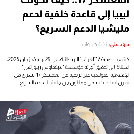
ليبيا إلى قاعدة خلفية لدعم
مليشيا الدعم السريع؟
داود علي
منذ شهر واحد
كشفت صحيفة "تلغراف" البريطانية، في 29 يونيو/حزيران 2026،
استنادًا إلى تحقيق أجرته مؤسسة "لايتهاوس ريبورتس"
الإعلامية الهولندية غير الربحية عن المعسكر 17 السري في
شرق ليبيا؛ حيث يتلقى مقاتلون من مليشيا الدعم السريع
تدريبات على تشغيل الطائرات المسيرة والأسلحة الثقيلة.