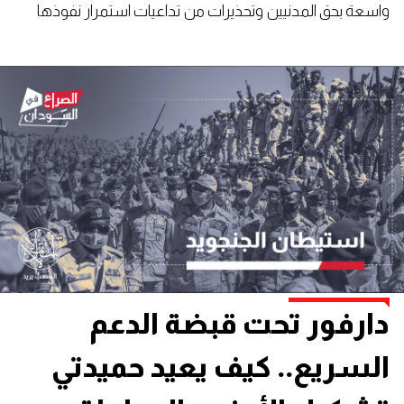
واسعة بحق المدنيين وتحذيرات من تداعيات استمرار نفوذها
على مستقبل السودان.
دارفور تحت قبضة الدعم
السريع.. كيف يعيد حميدتي