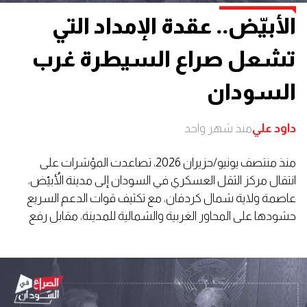
الأبيّض.. عقدة الإمداد التي
تشعل صراع السيطرة غرب
السودان
داود علي
منذ شهر واحد
منذ منتصف يونيو/حزيران 2026، تصاعدت المؤشرات على
انتقال مركز الثقل العسكري في السودان إلى مدينة الأُبيّض،
عاصمة ولاية شمال كردفان، مع تكثيف قوات الدعم السريع
حشودها على المحاور الغربية والشمالية للمدينة، مقابل رفع
الجيش السوداني درجة الاستنفار والدفع بتعزيزات جديدة إلى
خطوط الدفاع.