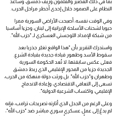
بما في ذلك القصير والقلمون وريف دمشق، وساعد
النظام على الصمود خلال إحدى أخطر مراحل الحرب.
وفي الوقت نفسه، أصبحت الأراضي السورية ممرا
حيويا لشحنات الأسلحة الإيرانية إلى لبنان، وجزءا أساسيا
من شبكة الإمداد اللوجستي العسكري لـ "حزب الله".
واستدرك التقرير بأن "هذا الواقع تغيّر جذريا بعد
سقوط الأسد وظهور قيادة جديدة بقيادة الشرع.
فعلى عكس سابقتها، لا تُعد الحكومة السورية
الجديدة جزءا من المحور الإقليمي الذي ربط دمشق
وطهران و"حزب الله". بل ورثت دولة منهكة من الحرب،
تسعى إلى التعافي الاقتصادي، وإعادة الاندماج
الإقليمي، واكتساب الشرعية الدولية".
وعلى الرغم من الجدل الذي أثارته تصريحات ترامب، فإنه
لم يدعُ إلى عمل عسكري سوري مباشر ضد "حزب الله"،