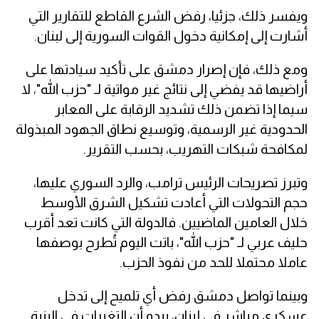
ويفسر ذلك، جزئيا، رفض الشرع القاطع للتقارير التي
أشارت إلى إمكانية دخول القوات السورية إلى لبنان.
ومع ذلك، فإن إصرار دمشق على تأكيد سيادتها على
أراضيها قد يفضي إلى نتائج غير مواتية لـ "حزب الله"، لا
سيما إذا تضمن ذلك تشديد الرقابة على المعابر
الحدودية غير الرسمية، وتوسيع نطاق الجهود المبذولة
لمكافحة شبكات التهريب، بحسب التقرير.
وتبرز تصريحات الرئيس ترامب، والرد السوري عليها،
حجم التحولات التي أعادت تشكيل الشرق الأوسط
خلال العامين الماضيين. فالدولة التي كانت تعد أقرب
حليف عربي لـ "حزب الله"، باتت اليوم تُطرح بوصفها
عاملا محتملا للحد من نفوذ الحزب.
وبينما تواصل دمشق رفض أي تلميح إلى تدخل
عسكري مباشر في لبنان، يبدو أن التغيرات في البنية