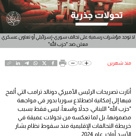
لا توجد مؤشرات رسمية على تحالف سوري-إسرائيلي أو تعاون عسكري
معلن ضد "حزب الله"
منذ شهرين
12
أثارت تصريحات الرئيس الأميركي دونالد ترامب التي ألمح
فيها إلى إمكانية اضطلاع سوريا بدور في مواجهة
"حزب الله" اللبناني، جدلاً واسعاً، ليس فقط بسبب
مضمونها، بل لما تعكسه من تحولات عميقة في
خريطة التحالفات الإقليمية منذ سقوط نظام بشار
الأسد أواخر عام 2024.