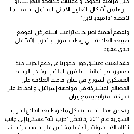
مثل مراقبة الحدود، أو عمليات مكافحة التهريب، أو
غيرها من أشكال التعاون الأمني المحتمل، بحسب ما
لاحظه "ذا ميديا لاين".
ولفهم أهمية تصريحات ترامب، استعرض الموقع
طبيعة العلاقة التي ربطت سوريا بـ "حزب الله" على
مدى عقود.
فقد لعبت دمشق دورا محوريا في دعم الحزب منذ
ظهوره في ثمانينيات القرن الماضي. وخلال الوجود
العسكري السوري في لبنان، قامت العلاقة على
المصالح المشتركة في مواجهة إسرائيل، والحفاظ على
شراكة استراتيجية مع إيران.
وتعمق هذا التحالف بشكل ملحوظ بعد اندلاع الحرب
السورية عام 2011، إذ تدخّل "حزب الله" عسكريا إلى جانب
نظام الأسد، ونشر آلاف المقاتلين على جبهات رئيسة،