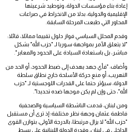
إعادة بناء مؤسسات الدولة، وتوطيد شرعيتها
الإقليمية والدولية، بدلا من الانخراط في صراعات
المحاور التي طبعت المرحلة السابقة.
وقدم المحلل السياسي فواز دلول تقييما مماثلا، قائلا:
"لا يتعلق الأمر بمواجهة سوريا لـ "حزب الله" بشكل
مباشر، بل باستعادة السيادة على الحدود والمعابر".
وأضاف: "فأي جهد يهدف إلى ضبط الحدود، أو الحد من
التهريب، أو منع حركة الأسلحة خارج نطاق سلطة
الدولة، سيؤثر حتما على القدرات اللوجستية لـ "حزب
الله"، حتى وإن لم يكن موجها ضده تحديدا".
ومن لبنان، قدمت الناشطة السياسية والصحفية
فاطمة عثمان وجهة نظر مختلفة؛ إذ ترى أن مستقبل
"حزب الله" لا يزال مرتبطا، بالدرجة الأولى، بتوازن القوى
الداخلي في لبنان، وقدرة الدولة اللبنانية على بسط