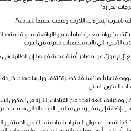
ئية باشرت الإجراءات اللازمة وفتحت تحقيقاً بالحادثة".
تقدم" رواية مغايرة تماماً، وعدوا الواقعة محاولة استه
لات الأخيرة التي نالت شخصيات مقربة من الحزب.
 إعلام، بينها شبكة "كوردستان 24" وموقع "إرم نيوز"، عن مصادر أمنية محلية قولها: إن الطائرة
، ووصفتها بأنها "سابقة خطيرة" تقف وراءها جهات خارجة ع
دات المكون السني.
ومضايف تابعة لعدد من القيادات البارزة في المكون الس
وسي، إضافة إلى مقر رئيس مجلس النواب الحالي هيبت الحلب
"، كما شهدت طوال السنوات الماضية حالة من الاستقرار ال
خل أخيرا في أتون صراعات النفوذ السياسي والاقتصادي الم