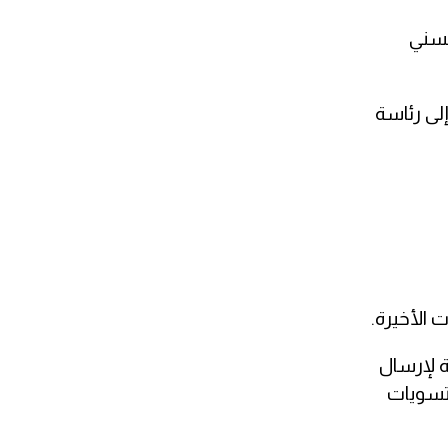
لسني
لى رئاسة
 الأخيرة.
ة لإرسال
لتسويات