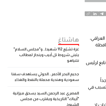
لعراقي،
هاشتاغ
حافظة
غزة تشيّع 112 شهيدا.. و"مجلس السلام"
يتبنى شروط تل أبيب وينحاز لمطالب
نتنياهو
 مجلس ضيافة تابع لرئيس
جحيم البحر الأحمر.. الحوثي يستهدف سفنا
سعودية وهندية محملة بالنفط والغذاء
داً
 تسبب في
المصري عبد الرحمن السيد يسحق ميزانية
"أيباك" التاريخية ويقترب من مجلس
رات لا
الشيوخ