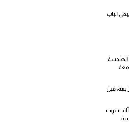
بقي الباب
يوس في الهندسة،
امعة
ورته الرابعة، قبل
لانتخابات التشريعية الأخيرة التي جرت في نوفمبر/تشرين الثاني 2025، حقق فوزاً لافتاً بحصوله على أكثر من 51 ألف صوت
/كانون الأول 2025 خلال الجلسة