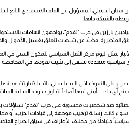
نان الجميلي، المسؤول عن الملف الاقتصادي التابع للحل
تبطة بالشبكة ذاتها.
قياديين بارزين في حزب "تقدم"، يواجهون اتهامات بالاستحوا
 المتضررة، فضلاً عن شبهات تتعلق بغسيل الأموال والابتز
ار تمثل اليوم مركز الثقل السياسي للمكون السني في العر
ى سياسية متعددة تسعى إلى تثبيت نفوذها في المحافظة ذ
راع على النفوذ داخل البيت السني، باتت الأنبار تشهد تصاع
منح أي حادث أمني فيها أبعاداً تتجاوز حدوده المحلية المباش
 القضائية ضد شخصيات محسوبة على حزب "تقدم" تساؤلات 
ة، سواء كانت رسالة ترهيب موجهة إلى قيادات الحزب، أو محا
ياسياً متبادلاً من مختلف الأطراف في سياق الصراع المتص