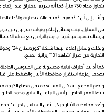
يتجاوز مداه 750 متراً، كما أنه سريع الاحتراق عند ارتفاع درجات الحرارة".
وأشار إلى أن "الأجهزة الأمنية والاستخبارية والأدلة الجنا
في المقابل، تبنت وسائل إعلام ونواب مقربون من حزب "
ورسالة تهديد مباشرة، جاءت بالتزامن مع حملة الاعتقا
ونقلت وسائل
انتحارية من طراز "شاهد 101" إيرانية الصنع.
كما أدانت أطراف نيابية محسوبة على الحلبوسي الحادثة
بهدف زعزعة استقرار محافظة الأنبار والضغط على قيا
ويضم المجمع السكني المستهدف في قضاء الكرمة مقار 
بينها المقر الخاص برئيس البرلمان السابق محمد الحلب
وتُعد محافظة الأنبار مركز الثقل السياسي لحزب "تقدم
النسبي مقارنة بعدد من المحافظات الأخرى، قبل أن تد