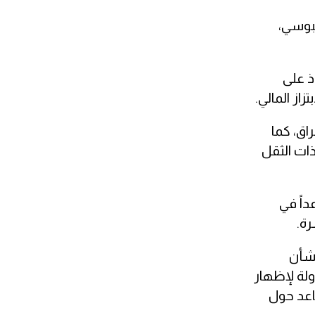
بوسي،
ذ على
از المالي.
اق، كما
ات الثقل
داً في
رة.
بشأن
ولة لإظهار
اعد حول