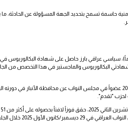
أمنية حاسمة تسمح بتحديد الجهة المسؤولة عن الحادثة، ما ي
.
 حمد عباس عبد الجبار الحلبوسي الدليمي (46 عاماً)، سياسي عراقي بارز حاصل على شهادة البكالور
شهادتي البكالوريوس والماجستير في هذا التخصص من الج
ودخل المعترك السياسي والبرلماني للمرة الأولى عام 2018 عضواً في مجلس النواب عن محافظة الأنبار في د
 لحزب "تقدم".
وفي ا
في دائرته الانتخابية بالأنبار، قبل أن يُنتخب رئيساً لمجلس النواب العراقي في 29 ديسمبر