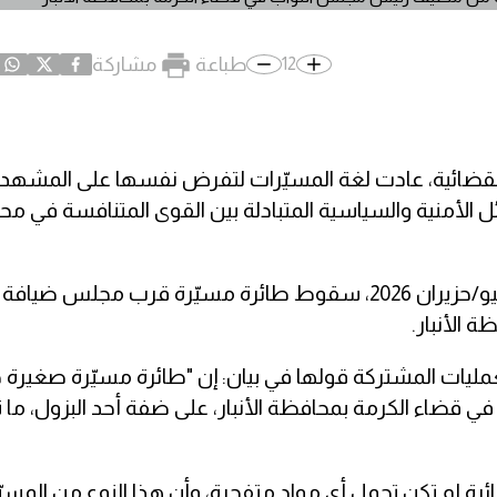
طباعة
مشاركة
12
ضائية، عادت لغة المسيّرات لتفرض نفسها على المشهد ا
لأمنية والسياسية المتبادلة بين القوى المتنافسة في م
فقد أعلنت خلية الإعلام الأمني في العراق، مساء 20 يونيو/حزيران 2026، سقوط طائرة مسيّرة قرب
الأنبار.
لعمليات المشتركة قولها في بيان: إن "طائرة مسيّرة صغيرة ج
ء الكرمة بمحافظة الأنبار، على ضفة أحد البزول، ما
ئرة لم تكن تحمل أي مواد متفجرة، وأن هذا النوع من المسيّ