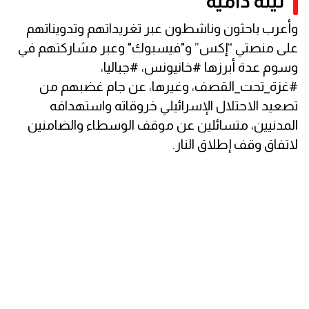
ليلة دامية
وأعرب باحثون وناشطون عبر تغريداتهم وتدويناتهم
على منصتي “إكس” و"فيسبوك" وعبر مشاركتهم في
وسوم عدة أبرزها #خانيونس، #جباليا،
#غزة_تحت_القصف، وغيرها، عن جام غضبهم من
تصعيد الاحتلال الإسرائيلي خروقاته واستهدافه
المدنيين، متسائلين عن موقف الوسطاء والضامنين
لاتفاق وقف إطلاق النار.