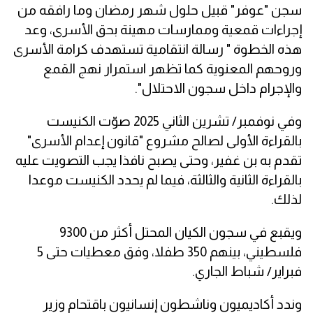
سجن "عوفر" قبيل حلول شهر رمضان وما رافقه من
إجراءات قمعية وممارسات مهينة بحق الأسرى، وعد
هذه الخطوة " رسالة انتقامية تستهدف كرامة الأسرى
وروحهم المعنوية كما تظهر استمرار نهج القمع
والإجرام داخل سجون الاحتلال".
وفي نوفمبر/ تشرين الثاني 2025 صوّت الكنيست
بالقراءة الأولى لصالح مشروع "قانون إعدام الأسرى"
تقدم به بن غفير، وحتى يصبح نافذا يجب التصويت عليه
بالقراءة الثانية والثالثة، فيما لم يحدد الكنيست موعدا
لذلك.
ويقبع في سجون الكيان المحتل أكثر من 9300
فلسطيني، بينهم 350 طفلا، وفق معطيات حتى 5
فبراير/ شباط الجاري.
وندد أكاديميون وناشطون إنسانيون باقتحام وزير