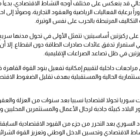
الي قد ينعكس على مختلف أوجه النشاط الاقتصادي، بدءاً 
برعاية الفعاليات الرياضية والعقود التجارية، وصولاً إلى اح
لتكاليف المرتبطة بالحرب على نفس الوتيرة.
لى ركيزتين أساسيتين؛ تتمثل الأولى في تحول مدنها سريع 
ي استمرار تدفق عائدات صادرات الطاقة دون انقطاع. إلا أن
زتين في ظل تصاعد الصراعات الإقليمية.
مراجعات داخلية لتقييم إمكانية تفعيل بنود القوة القاهر
الاستثمارية الحالية والمستقبلية بهدف تقليل الضغوط الاقتص
كم بشار الأسد في أواخر عام 2024، شهدت سوريا تحولا اقتصاديا نسبيا بعد سنوات من العزلة وال
البلاد كبيئة جاذبة لرجال الأعمال والمستثمرين المحليين وا
 السوري بعد التحرر من جزء من القيود الاقتصادية السابقة
ط الاقتصادي وتحسين الدخل الوطني وتعزيز القوة الشرائي