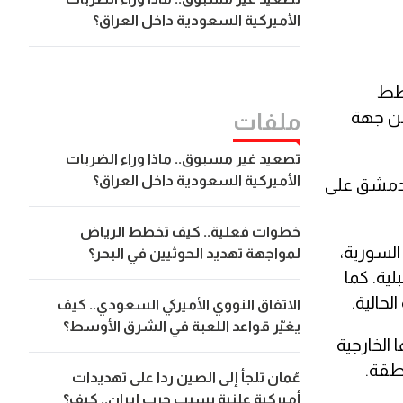
الأميركية السعودية داخل العراق؟
خطط
 من جهة
ملفات
تصعيد غير مسبوق.. ماذا وراء الضربات
الأميركية السعودية داخل العراق؟
ه دمشق على
خطوات فعلية.. كيف تخطط الرياض
السورية،
لمواجهة تهديد الحوثيين في البحر؟
ية. كما
لحالية.
الاتفاق النووي الأميركي السعودي.. كيف
يغيّر قواعد اللعبة في الشرق الأوسط؟
 استثماراتها الخارجية
نطقة.
عُمان تلجأ إلى الصين ردا على تهديدات
أميركية علنية بسبب حرب إيران.. كيف؟