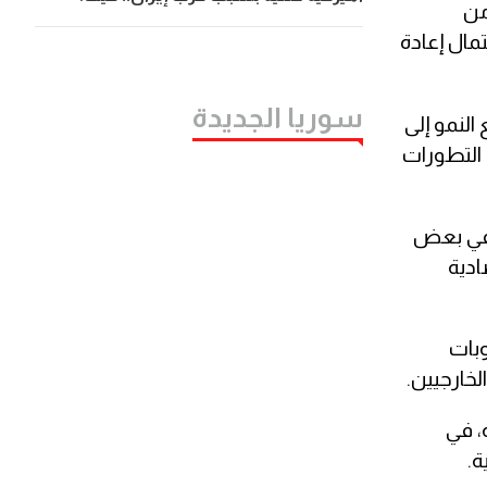
من
تمال إعادة
سوريا الجديدة
النمو إلى
 التطورات
ة في بعض
ادية
عقوبات
لخارجيين.
، في
ة.