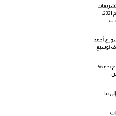
لتشريعات
الاقتصادية، وكان من أبرزها إصدار المرسوم رقم (114) لعام 2025 الذي عدل بعض مواد قانون الاستثمار رقم 18 لعام 2021،
ءات
سوري أحمد
دف توسيع
وفي هذا الإطار، أعلن رئيس هيئة الاستثمار السورية طلال الهلالي أن حجم الاستثمارات المسجلة خلال عام 2025 بلغ نحو 56
من
ا، إضافة إلى ما
ات