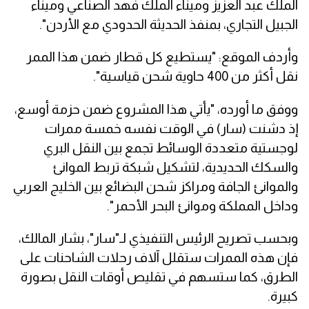
الملك عبد العزيز وميناء الملك فهد الصناعي وميناء
الجبيل التجاري، بمنفذ الحديثة الحدودي مع الأردن".
وأردف الموقع: "يستطيع كل قطار ضمن هذا الممر
نقل أكثر من 400 حاوية شحن قياسية".
ووفق ما أورده، "يأتي هذا المشروع ضمن حزمة أوسع،
إذ دشنت (سار) في الوقت نفسه خمسة ممرات
لوجستية متعددة الوسائط تجمع بين النقل البري
والسكك الحديدية، لتشكيل شبكة تربط الموانئ
والموانئ الجافة ومراكز شحن البضائع بين الخليج العربي
وداخل المملكة وموانئ البحر الأحمر".
وبحسب تصريح الرئيس التنفيذي لـ"سار"، بشار المالك،
فإن هذه الممرات ستقلل آلاف رحلات الشاحنات على
الطرق، كما ستسهم في تقليص أوقات النقل بصورة
كبيرة.