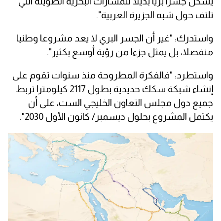
يشكل جسرا بريا بديلا للمسارات البحرية الطويلة التي
تلتف حول شبه الجزيرة العربية".
واستدرك: "غير أن الجسر البري لا يعد مشروعا وطنيا
منفصلا، بل يمثل جزءا من رؤية أوسع بكثير".
واستطرد: "فالفكرة المطروحة منذ سنوات تقوم على
إنشاء شبكة سكك حديدية بطول 2117 كيلومترا تربط
جميع دول مجلس التعاون الخليجي الست، على أن
يكتمل المشروع بحلول ديسمبر/ كانون الأول 2030".