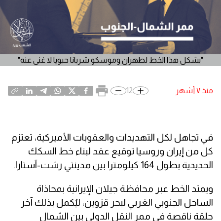
"يشكل هذا الخط لطهران وموسكو شريانا حيويا لا غنى عنه"
منذ ٧ أشهر
12
في تجاهل لكل التهديدات والعقوبات الأميركية، تعتزم
كل من إيران وروسيا توقيع عقد لبناء خط السكك
الحديدية بطول 164 كيلومترا بين مدينتي رشت-آستارا.
ويمتد الخط عبر محافظة جيلان الإيرانية بمحاذاة
الساحل الجنوبي الغربي لبحر قزوين، ليُكمل بذلك آخر
حلقة ناقصة في ممر النقل الدولي بين الشمال