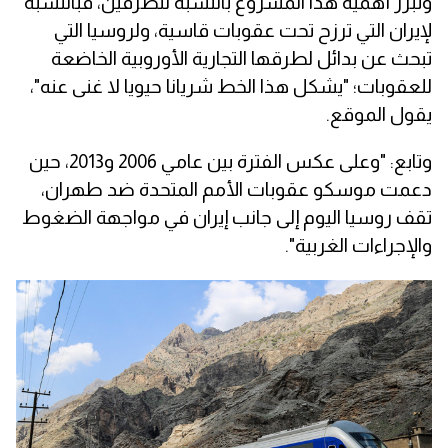
وتبرز أهمية هذا المشروع بالنسبة للطرفين، فبالنسبة
لإيران التي ترزح تحت عقوبات قاسية، ولروسيا التي
تبحث عن بدائل لطرقها التجارية الأوروبية الخاضعة
للعقوبات؛ "يشكل هذا الخط شريانا حيويا لا غنى عنه"،
يقول الموقع.
وتابع: "وعلى عكس الفترة بين عامي 2006 و2013، حين
دعمت موسكو عقوبات الأمم المتحدة ضد طهران،
تقف روسيا اليوم إلى جانب إيران في مواجهة الضغوط
والإجراءات الغربية".