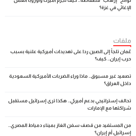
لوائح “إرهاب” فضفاضة.. كيف تجرّم أميركا وأوروبا العمل
الإغاثي في غزة؟
ملفات
عُمان تلجأ إلى الصين ردا على تهديدات أميركية علنية بسبب
حرب إيران.. كيف؟
تصعيد غير مسبوق.. ماذا وراء الضربات الأميركية السعودية
داخل العراق؟
تحالف إستراتيجي بدعم أميركي.. هكذا ترى إسرائيل مستقبل
شراكتها مع الإمارات
من المستفيد من قصف سفن الغاز بميناء دمياط المصري..
إسرائيل أم إيران؟