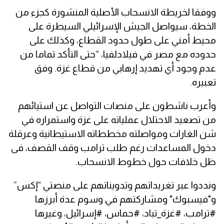
ووفقا لخريطة الانسحاب الأصلية المنشورة كجزء من
الخطة، سيواصل الجيش الإسرائيلي السيطرة على
محيط أمني على طول حدود القطاع، وكذلك على
حدوده مع مصر في فيلادلفيا، “حتى التأكد تماما من
عدم وجود أي تهديد إرهابي من قطاع غزة. وفق
تعبيره.
وأعرب ناشطون على منصات التواصل عن استيائهم
من تصعيد الاحتلال عملياته على غزة واستمراره في
شن الغارات ومواصلته مخططاته الاستيطانية وعرقلة
دخول المساعدات رغم طلب ترامب وقف القصف، فى
ظل خلافات حول خطوط الانسحاب.
ونددوا عبر تغريداتهم وتدويناتهم على منصتي “إكس”
و"فيسبوك" ومشاركتهم في وسوم عدة أبرزها
#ترامب، #غزة_تباد، #حماس، #إسرائيل، وغيرها