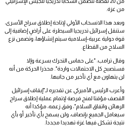
من 20 نقطة تتضمن انسحابا تدريجيا للجيش الإسرائيلي
من غزة.
وبعد هذا الانسحاب الأولي لإتاحة إطلاق سراح الأسرى،
ستنقل إسرائيل تدريجيا السيطرة على أراضٍ إضافية إلى
قوة دولية عربية-إسلامية سيتم إنشاؤها، وتضمن نزع
السلاح من القطاع.
وقال ترامب: "على حماس التحرك بسرعة وإلا
فستصبح كل الاحتمالات واردة". محذرا الحركة من أنه
لن يتهاون مع أي تأخير من جانبها.
وأعرب الرئيس الأميركي عن تقديره لـ"إيقاف إسرائيل
القصف مؤقتا لمنح فرصة لإتمام عملية إطلاق سراح
الرهائن واتفاق السلام"، وفق زعمه، مؤكدا أنه
سيعامل الجميع بإنصاف، ولن يسمح بأي تأخير أو بأي
نتيجة تشكل فيها غزة تهديدا مجددا.