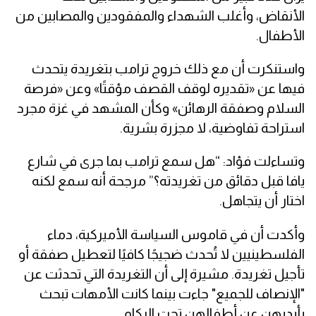
الأنقاض، وأغلب الشهداء والمفقودين والمصابين من
الأطفال.
واستنكرت أن مع ذلك خروج ترامب بتغريدة يتحدث
فيها عن «تقديره لوقف القصف مؤقتًا» وعن «فرصة
السلام وصفقة الرهائن» وكأن المشهد في غزة مجرد
استراحة تفاوضية، لا مجزرة بشرية.
وتساءلت فؤاد: “هل سمع ترامب بما جرى في شارع
يافا قبل دقائق من تغريدته؟” مرجحة أنه سمع لكنه
اختار أن يتجاهل.
وأكدت أن في قاموس السياسة الأميركية، دماء
الفلسطينيين لا تُحدث ضجيجًا كافيًا لتعطيل صفقة أو
تأجيل تغريدة. مشيرة إلى أن التغريدة التي تحدثت عن
"الإنصاف للجميع" جاءت بينما كانت الأمهات تبحث
بأيديهن عن أطفالهن تحت الركام.