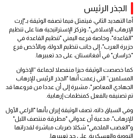
الجذر الرئيس
أما التهديد الثاني، فيتمثل فيما تصفه الوثيقة بـ"إرث
الإرهاب الإسلامي"، وتركز الإستراتيجية هنا على تنظيم
"القاعدة"، وخاصة فرعه اليمني "تنظيم القاعدة في
جزيرة العرب"، إلى جانب تنظيم الدولة، وبالأخص فرع
"خراسان" في أفغانستان، على حد تعبيرها.
كما خصصت الوثيقة حيزا منفصلا لجماعة “الإخوان
المسلمين” التي زعمت أنها "الجذر الرئيس للإرهاب
الجهادي المعاصر"، مشيرة إلى أن عددا من فروعها قد
تم تصنيفه بالفعل كمنظمات إرهابية.
وفي السياق ذاته، تصف الوثيقة إيران بأنها "الراعي الأول
للإرهاب"، مدعية أن عدواني "مطرقة منتصف الليل"
و"الغضب الملحمي" شكلا ضربات مباشرة لقدراتها
النووية والعسكرية. على حد تعبيرها.