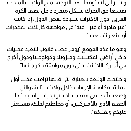
وأشار إلى أنه "وفقا لهذا التوجه، تمنح الولايات المتحدة
نفسها حق التحرك بشكل منفرد داخل نصف الكرة
الغربي، دون الاكتراث بسيادة بعض الدول، إذا كانت
"غير قادرة أو غير راغبة" في مواجهة كارتلات المخدرات
أو متعاونة معها".
وهو ما عدّه الموقع "يوفر غطاء قانونيا لتنفيذ عمليات
داخل أراضي المكسيك وفنزويلا وكولومبيا ودول أخرى
في أميركا اللاتينية، حتى دون موافقة حكوماتها".
واختتمت الوثيقة بالعبارة التي قالها ترامب عقب أول
عملية لمكافحة الإرهاب خلال ولايته الثانية، والتي
وُضعت أيضا في مقدمة الإستراتيجية الرئاسية: "إذا
ألحقتم الأذى بالأميركيين، أو خططتم لذلك، فسنعثر
عليكم ونقتلكم".