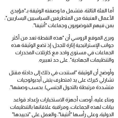
أما الفئة الثالثة، فتشمل ما وصفته الوثيقة بـ"مؤيدي
الأعمال العنيفة من المتطرفين السياسيين اليساريين"،
بمن فيهم الفوضويون وجماعات "أنتيفا".
ويرى الموقع الروسي أن "هذه النقطة تعد من أكثر
جوانب الإستراتيجية إثارة للجدل؛ إذ تضع الوثيقة هذه
الجماعات في مستوى واحد مع كارتلات المخدرات
والتنظيمات الجهادية". على حد تعبيره.
وأوضح أن الوثيقة "استندت في ذلك إلى حادثة مقتل
تشارلي كيرك على يد (متطرف يتبنى أيديولوجيات
متشددة مرتبطة بالتحول الجنسي). بحسب وصفها".
وبناء عليه، أوصت أجهزة الاستخبارات بإعداد قواعد
بيانات لهذه الجماعات، ومراقبة علاقاتها بالتنظيمات
الدولية، وعلى رأسها "أنتيفا"، والعمل على "تحييدها"