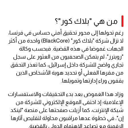
من هي "بلاك كور"؟
رغم تحولها إلى محور تحقيق أمني حساس في فرنسا،
لا تزال شركة "بلاك كور" (BlackCore) واحدة من أكثر
الجهات غموضا في هذه القضية. فبحسب وكالة
"رويترز"، لم يتمكن الصحفيون من العثور على سجل
تجاري واضح للشركة داخل إسرائيل، كما تعذر التحقق
من مقرها الفعلي أو تحديد هوية الأشخاص الذين
يقفون وراء إدارتها وتمويلها.
وزاد هذا الغموض بعد بدء التحقيقات والاستفسارات
الإعلامية؛ إذ اختفى الموقع الإلكتروني للشركة من
شبكة الإنترنت، كما أزيلت صفحتها على منصة "لينكد
إن"، في خطوة عدها مراقبون محاولة لتقليص آثارها
الرقمية مع تصاعد الاهتمام الدولي بالقضية.