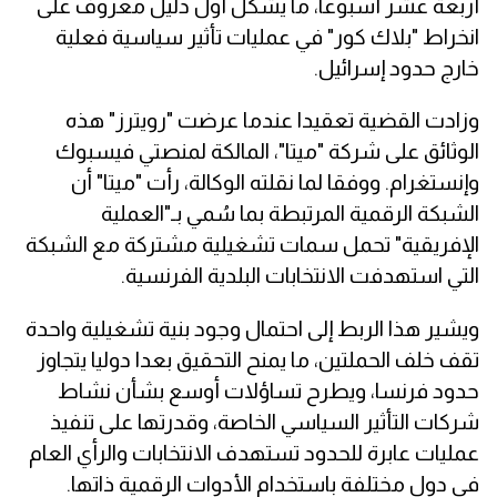
أربعة عشر أسبوعا، ما يشكل أول دليل معروف على
انخراط "بلاك كور" في عمليات تأثير سياسية فعلية
خارج حدود إسرائيل.
وزادت القضية تعقيدا عندما عرضت "رويترز" هذه
الوثائق على شركة "ميتا"، المالكة لمنصتي فيسبوك
وإنستغرام. ووفقا لما نقلته الوكالة، رأت "ميتا" أن
الشبكة الرقمية المرتبطة بما سُمي بـ"العملية
الإفريقية" تحمل سمات تشغيلية مشتركة مع الشبكة
التي استهدفت الانتخابات البلدية الفرنسية.
ويشير هذا الربط إلى احتمال وجود بنية تشغيلية واحدة
تقف خلف الحملتين، ما يمنح التحقيق بعدا دوليا يتجاوز
حدود فرنسا، ويطرح تساؤلات أوسع بشأن نشاط
شركات التأثير السياسي الخاصة، وقدرتها على تنفيذ
عمليات عابرة للحدود تستهدف الانتخابات والرأي العام
في دول مختلفة باستخدام الأدوات الرقمية ذاتها.