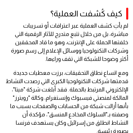
كيف كُشفت العملية؟
لم يأتِ كشف العملية عبر اعترافات أو تسريبات
مباشرة، بل من خلال تتبع متدرج للآثار الرقمية التي
خلفتها الحملة على الإنترنت، وهو ما قاد المحققين
وشركات التكنولوجيا ووسائل الإعلام إلى رسم صورة
أكثر وضوحا للشبكة التي تقف وراءها.
ومع اتساع نطاق التحقيقات، برزت معطيات جديدة
قدمتها شركات التكنولوجيا الكبرى التي رصدت النشاط
الإلكتروني المرتبط بالحملة. فقد أبلغت شركة "ميتا"،
المالكة لمنصتي فيسبوك وإنستغرام، وكالة "رويترز"
بأنها أزالت شبكة من الحسابات والصفحات بسبب ما
وصفته بـ"السلوك المخادع المنسق"، مؤكدة أن
النشاط انطلق من إسرائيل وكان يستهدف فرنسا
بصورة رئيسة.