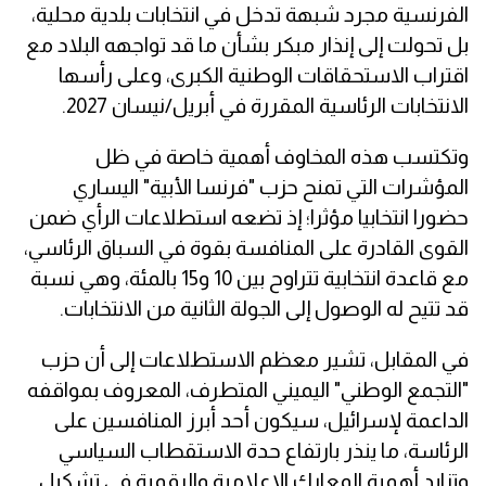
الفرنسية مجرد شبهة تدخل في انتخابات بلدية محلية،
بل تحولت إلى إنذار مبكر بشأن ما قد تواجهه البلاد مع
اقتراب الاستحقاقات الوطنية الكبرى، وعلى رأسها
الانتخابات الرئاسية المقررة في أبريل/نيسان 2027.
وتكتسب هذه المخاوف أهمية خاصة في ظل
المؤشرات التي تمنح حزب "فرنسا الأبية" اليساري
حضورا انتخابيا مؤثرا؛ إذ تضعه استطلاعات الرأي ضمن
القوى القادرة على المنافسة بقوة في السباق الرئاسي،
مع قاعدة انتخابية تتراوح بين 10 و15 بالمئة، وهي نسبة
قد تتيح له الوصول إلى الجولة الثانية من الانتخابات.
في المقابل، تشير معظم الاستطلاعات إلى أن حزب
"التجمع الوطني" اليميني المتطرف، المعروف بمواقفه
الداعمة لإسرائيل، سيكون أحد أبرز المنافسين على
الرئاسة، ما ينذر بارتفاع حدة الاستقطاب السياسي
وتزايد أهمية المعارك الإعلامية والرقمية في تشكيل