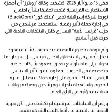
ففي 15 مايو/أيار 2026، كشفت وكالة "رويترز" أن أجهزة
الاستخبارات الفرنسية فتحت تحقيقا بشأن احتمال
تورط شركة إسرائيلية تدعى "بلاك كور" (BlackCore)
في إدارة حملة تأثير رقمية استهدفت مرشحين من
حزب "فرنسا الأبية" اليساري خلال الانتخابات البلدية التي
جرت قبل أسابيع.
ولم تتوقف خطورة القضية عند حدود الاشتباه بوجود
تدخل أجنبي في استحقاق انتخابي فرنسي، بل سرعان ما
تحولت إلى ملف أوسع يتعلق بصعود شركات خاصة
متخصصة في الحروب المعلوماتية والتأثير السياسي
الرقمي، تمتلك القدرة على إدارة حملات تضليل عابرة
للحدود، واستهداف أحزاب ومرشحين وصياغة روايات
سياسية مؤثرة في الرأي العام.
ورغم أن السلطات الفرنسية لم تكشف حتى الآن هوية
الجهة التي يُشتبه في أنها كلفت الشركة بتنفيذ