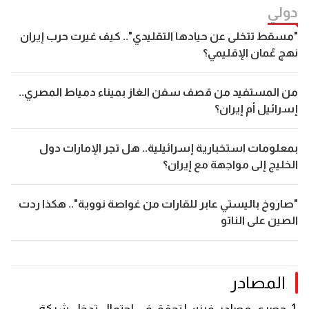
دولي
"مسقط تتخلى عن حيادها التقليدي".. كيف غيرت حرب إيران
نهج عُمان الإقليمي؟
من المستفيد من قصف سفن الغاز بميناء دمياط المصري..
إسرائيل أم إيران؟
بمعلومات استخبارية إسرائيلية.. هل تجر الإمارات دول
الخليج إلى مواجهة مع إيران؟
"صاروخ باليستي عابر للقارات من غواصة نووية".. هكذا ردت
الصين على الناتو
المصادر
حصري-مصادر: فرنسا تحقق في احتمال تدخل شركة