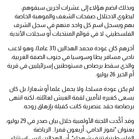
وبذلك انضم هؤلاء إلى عشرات آخرين سبقوهم،
ليطوي الاحتلال صفحات الشغف والموهبة الخاصة
بهم ويسجل اسم كل واحد منهم في سجل الشرف
الفلسطيني، لا في قوائم المنتخبات أو سجلات الأندية.
آخرهم كان عودة محمد الهذالين (31 عاما)، وهو لاعب
ناديي مسافر يطا وسوسيا في جنوب الضفة الغربية،
والذي سقط برصاص مستوطنين إسرائيليين في قرية
أم الخير 26 يوليو.
لم يكن عودة مسلحا، ولا يحمل علما أو شعارا، بل كان
يسعى كغيره لتأمين لقمة العيش لعائلته، لكنه انتهى
برصاصة حقد عنصرية كانت كفيلة بإزهاق روحه.
وقد أكَّدت اللجنة الأولمبية خلال بيان صدر في 29 يوليو،
بعنوان "تموز الدامي: أربعون قمرا.. الرياضة
الفلسطينية تنزف شهداء"، أن الهذالين ليس استثناء،