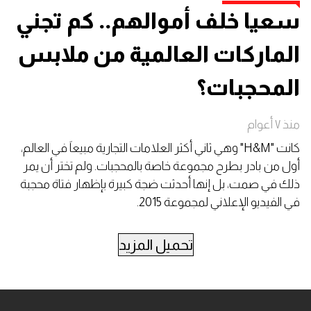
سعيا خلف أموالهم.. كم تجني
الماركات العالمية من ملابس
المحجبات؟
منذ ٧ أعوام
كانت "H&M" وهي ثاني أكثر العلامات التجارية مبيعاَ في العالم،
أول من بادر بطرح مجموعة خاصة بالمحجبات. ولم تختر أن يمر
ذلك في صمت، بل إنها أحدثت ضجة كبيرة بإظهار فتاة محجبة
في الفيديو الإعلاني لمجموعة 2015.
تحميل المزيد