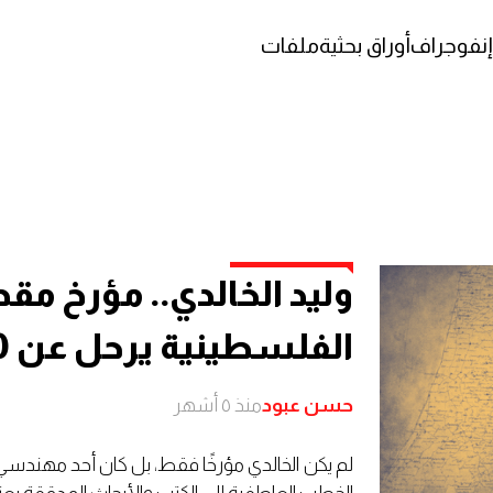
إنفوجراف
أوراق بحثية
ملفات
وليد الخالدي.. مؤرخ مقد
الفلسطينية يرحل عن 100 عام
حسن عبود
منذ ٥ أشهر
لم يكن الخالدي مؤرخًا فقط، بل كان أحد مهندسي