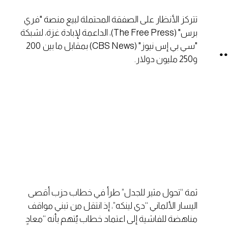
تتركز الأنظار على الصفقة المحتملة لبيع منصة "فري
برس" (The Free Press)، الداعمة لإبادة غزة، لشبكة
"سي بي إس نيوز" (CBS News) بمقابل ما بين 200
.
و250 مليون دولار.
ثمة “تحول مثير للجدل” طرأ في خطاب حزب أقصى
اليسار الألماني “دي لينكه”، إذ انتقل من تبني مواقف
مناهضة للفاشية إلى اعتماد خطاب يُتهم بأنه “معادٍ