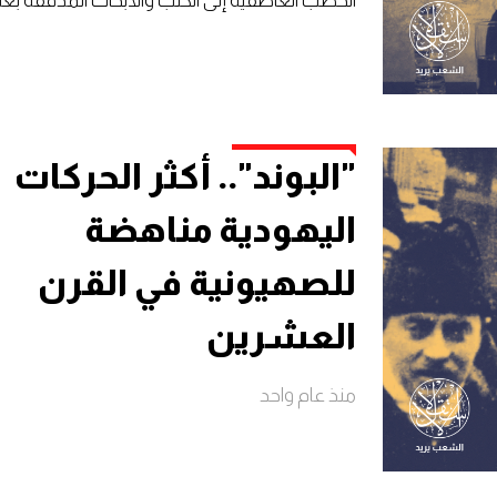
الخطب العاطفية إلى الكتب والأبحاث المدققة بعنا
"البوند".. أكثر الحركات
اليهودية مناهضة
للصهيونية في القرن
العشرين
منذ عام واحد