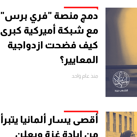
دمج منصة "فري برس"
مع شبكة أميركية كبرى.
كيف فضحت ازدواجية
المعايير؟
منذ عام واحد
أقصى يسار ألمانيا يتبرأ
من إبادة غزة ويعلن